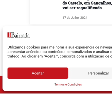
do Castelo, em Sangalhos,
vai ser requalificado
17 de Julho, 2024
CANTANHEDE
Requalificação de Centro
de Saúde avança em
Utilizamos cookies para melhorar a sua experiência de naveg
apresentar anúncios ou conteúdos personalizados e analisar 
Cantanhede
tráfego. Ao clicar em "Aceitar", concorda com a utilização de 
18 de Janeiro, 2024
Aceitar
Personalizar
ANADIA
JORNA
Assine o
Termos e Condições
Anadia investe meio
milhão na valorização
urbanística de dois largos
3 de Novembro, 2023