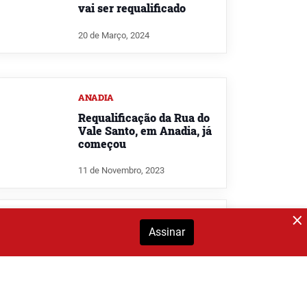
vai ser requalificado
20 de Março, 2024
ANADIA
Requalificação da Rua do
Vale Santo, em Anadia, já
começou
11 de Novembro, 2023
MEALHADA
Assinar
Transportes escolares
gratuitos marcam
arranque do ano letivo na
Mealhada
20 de Setembro, 2023