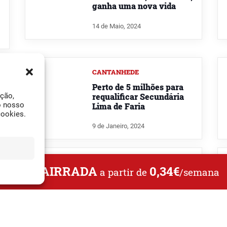
ganha uma nova vida
14 de Maio, 2024
CANTANHEDE
s
Perto de 5 milhões para
requalificar Secundária
ação,
o nosso
Lima de Faria
cookies.
9 de Janeiro, 2024
CANTANHEDE
L DA BAIRRADA
0,34€
a partir de
/semana
Município de Cantanhede
investe na requalificação
da praia fluvial
22 de Setembro, 2023