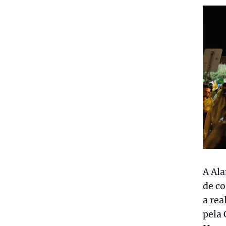
A Ala
de c
a rea
pela