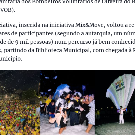
itária dos Bombeiros Voluntários de Oliveira do B
VOB).
ciativa, inserida na iniciativa Mix&Move, voltou a r
ares de participantes (segundo a autarquia, um nú
de de 9 mil pessoas) num percurso já bem conheci
, partindo da Biblioteca Municipal, com chegada à 
unicípio.