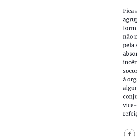
Fica 
agrup
forma
não 
pela 
abso
incên
socor
à or
algun
conju
vice-
refei