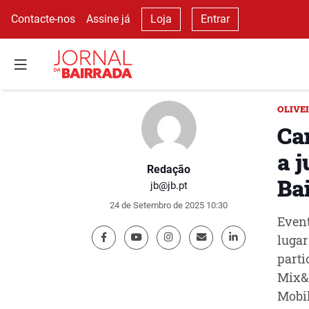
Contacte-nos
Assine já
Loja
Entrar
OLIVE
Ca
a 
Redação
Ba
jb@jb.pt
24 de Setembro de 2025 10:30
Event
lugar
parti
Mix&
Mobil