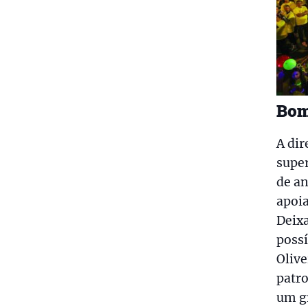
Bom
A dir
super
de an
apoia
Deixa
possí
Olive
patro
um g