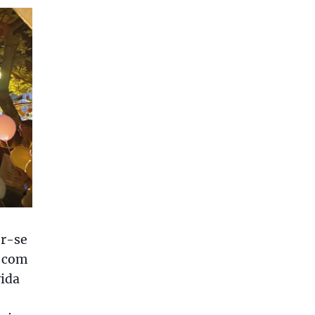
er-se
, com
vida