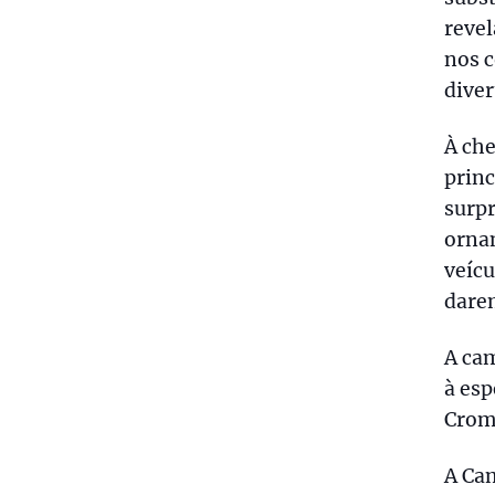
revel
nos c
diver
À che
princ
surp
ornam
veícu
dare
A ca
à esp
Crom
A Ca