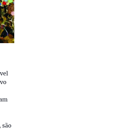
vel
ivo
ram
, são