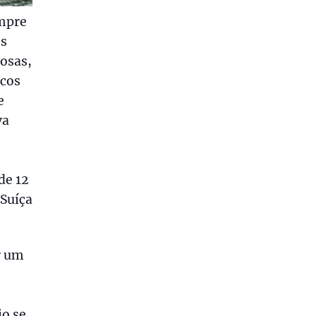
empre
os
nosas,
icos
e
va
de 12
 Suíça
r um
io se