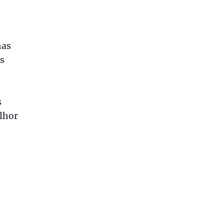
mas
s
s
lhor
e