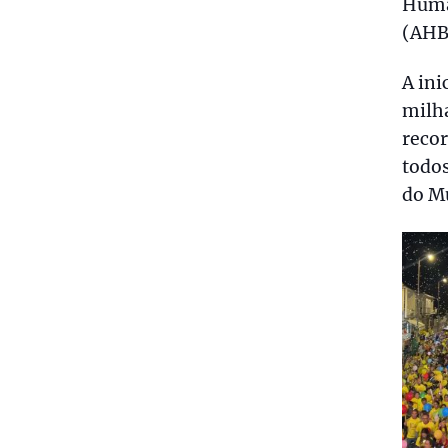
Human
(AHB
A ini
milh
recor
todos
do M