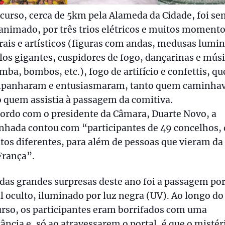
curso, cerca de 5km pela Alameda da Cidade, foi s
nimado, por três trios elétricos e muitos moment
rais e artísticos (figuras com andas, medusas lumi
clos gigantes, cuspidores de fogo, dançarinas e mús
mba, bombos, etc.), fogo de artifício e confettis, qu
panharam e entusiasmaram, tanto quem caminha
 quem assistia à passagem da comitiva.
ordo com o presidente da Câmara, Duarte Novo, a
nhada contou com “participantes de 49 concelhos, 
itos diferentes, para além de pessoas que vieram da
França”.
das grandes surpresas deste ano foi a passagem po
l oculto, iluminado por luz negra (UV). Ao longo do
rso, os participantes eram borrifados com uma
ância e, só ao atravessarem o portal, é que o mistér