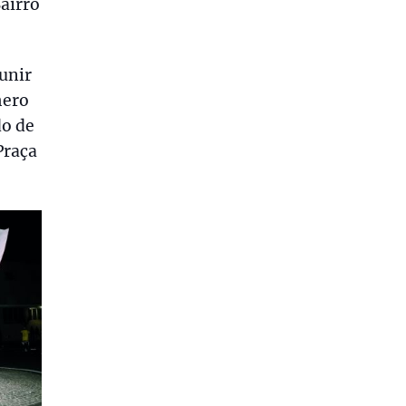
airro
eunir
mero
do de
Praça