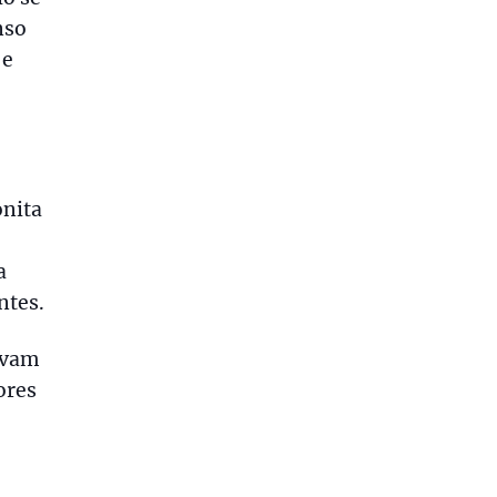
nso
 e
nita
a
ntes.
avam
ores