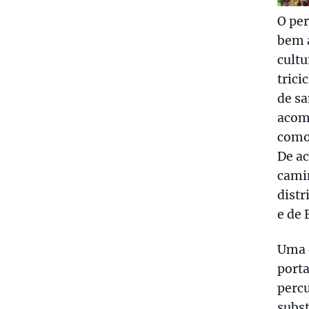
O per
bem a
cultu
trici
de sa
acom
como
De ac
cami
distr
e de 
Uma 
porta
percu
subst