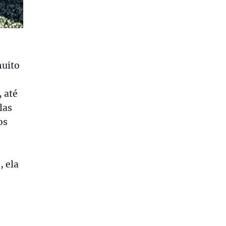
muito
 até
las
os
, ela