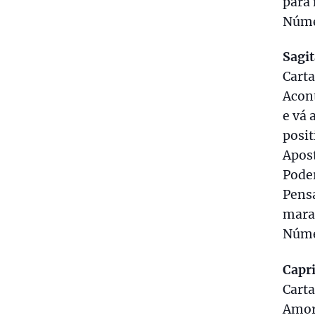
para
Númer
Sagit
Carta
Acon
e vá 
posit
Apost
Poder
Pensa
mara
Númer
Capr
Carta
Amor