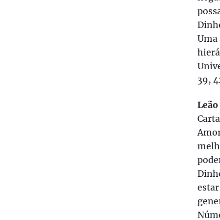
possa
Dinhe
Uma a
hierá
Unive
39, 4
Leão
Carta
Amor
melho
pode
Dinhe
estar
gener
Númer