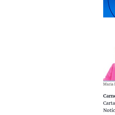
Maria 
Carn
Carta
Notíc