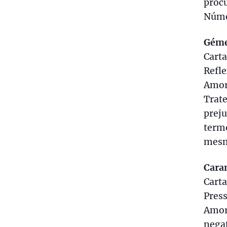
procu
Númer
Gém
Carta
Refle
Amor:
Trat
prej
termo
mesmo
Cara
Carta
Pres
Amor
negat