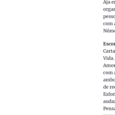
Aja e
organ
pess
com a
Númer
Esco
Carta
Vida.
Amor
com 
ambos
de re
Esfor
audaz
Pensa