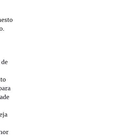
nesto
o.
 de
nto
para
dade
eja
hor