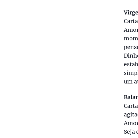
Virg
Carta
Amor:
momen
pens
Dinhe
estab
simpl
um at
Bala
Carta
agita
Amor:
Seja 