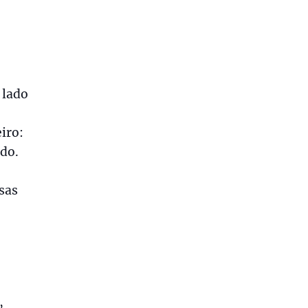
 lado
iro:
ado.
sas
,