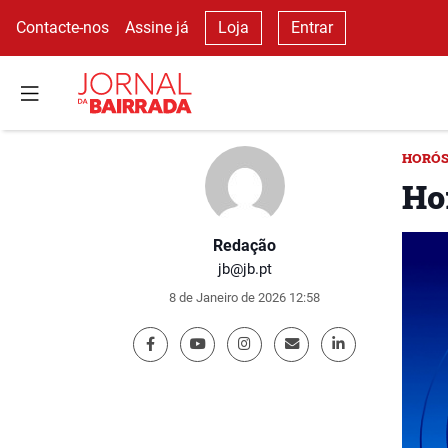
Contacte-nos
Assine já
Loja
Entrar
HORÓ
Ho
Redação
jb@jb.pt
8 de Janeiro de 2026 12:58