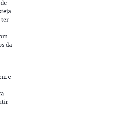
 de
steja
 ter
com
os da
gem e
ra
ntir-