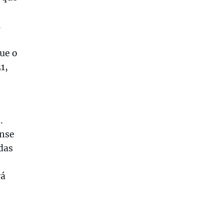
.
ue o
1,
.
ense
das
rá