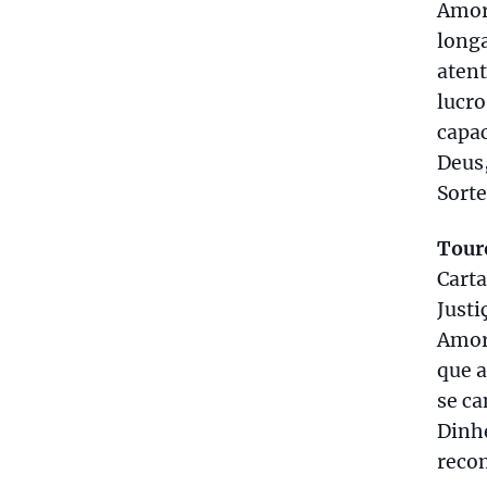
Amor
longa
atent
lucro
capa
Deus,
Sorte
Tour
Carta
Justi
Amor:
que a
se ca
Dinhe
reco