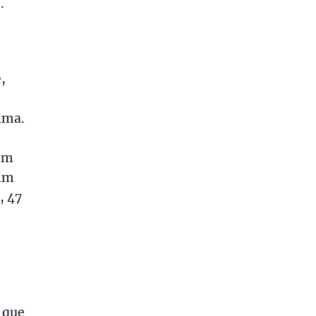
.
,
ima.
 em
mim
, 47
 que