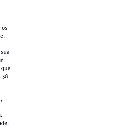
 os
e,
 sua
er
o que
, 38
,
.
úde: