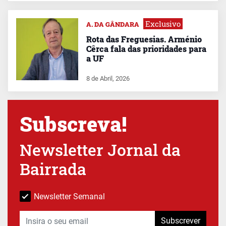
Exclusivo
A. DA GÂNDARA
Rota das Freguesias. Arménio
Cêrca fala das prioridades para
a UF
8 de Abril, 2026
Subscreva!
Newsletter Jornal da
Bairrada
Newsletter Semanal
Subscrever