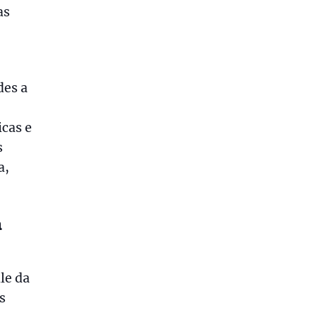
as
des a
icas e
s
a,
a
le da
s