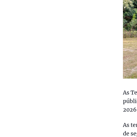
As T
públi
2026,
As te
de se