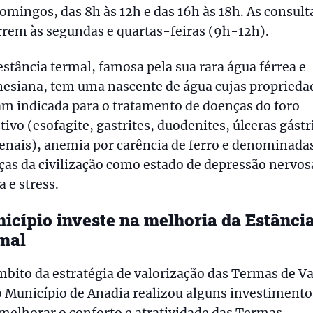
omingos, das 8h às 12h e das 16h às 18h. As consult
rem às segundas e quartas-feiras (9h-12h).
estância termal, famosa pela sua rara água férrea e
esiana, tem uma nascente de água cujas proprieda
m indicada para o tratamento de doenças do foro
tivo (esofagite, gastrites, duodenites, úlceras gástr
enais), anemia por carência de ferro e denominada
as da civilização como estado de depressão nervos
a e stress.
icípio investe na melhoria da Estânci
mal
bito da estratégia de valorização das Termas de Va
 Município de Anadia realizou alguns investimento
melhorar o conforto e atratividade das Termas,