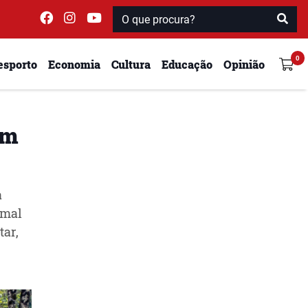
esporto
Economia
Cultura
Educação
Opinião
em
a
rmal
ar,