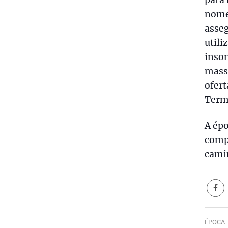
nome
asseg
utili
inson
mass
ofert
Terma
A ép
comp
cami
ÉPOCA 