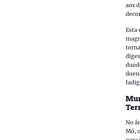
aos d
decor
Esta 
magn
torna
diges
duod
doenç
fadig
Mun
Ter
No âm
Mó, o
para 