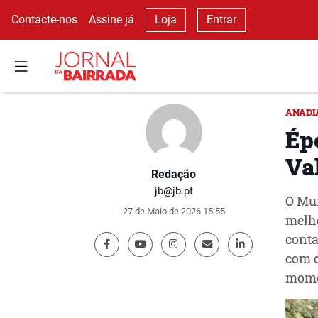
Contacte-nos
Assine já
Loja
Entrar
ANADI
Ép
Va
Redação
jb@jb.pt
O Mun
27 de Maio de 2026 15:55
melho
cont
com 
momen