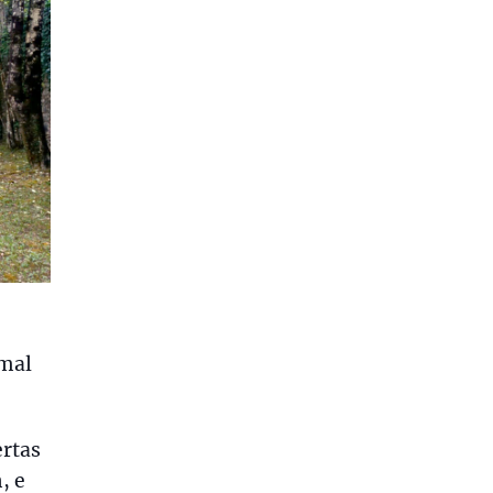
rmal
ertas
, e