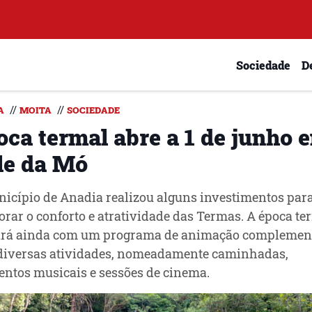
Sociedade
D
//
//
A
MOITA
SOCIEDADE
oca termal abre a 1 de junho 
le da Mó
icípio de Anadia realizou alguns investimentos par
rar o conforto e atratividade das Termas. A época te
ará ainda com um programa de animação complement
diversas atividades, nomeadamente caminhadas,
tos musicais e sessões de cinema.