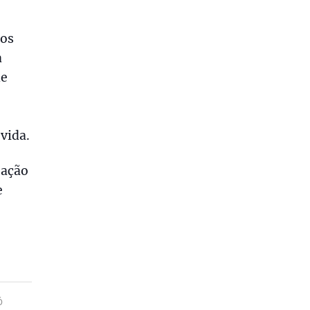
aos
a
de
vida.
mação
e
Ó