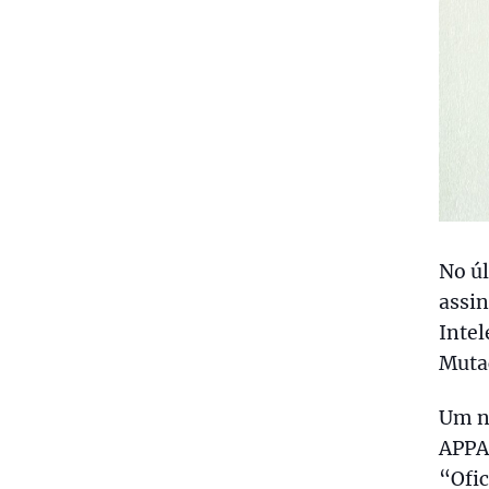
No ú
assin
Intel
Muta
Um no
APPA
“Ofic