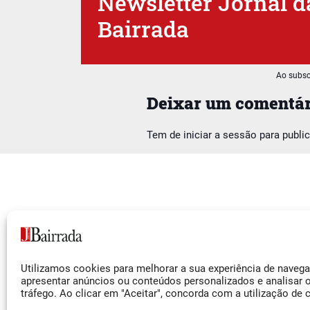
Newsletter Jornal d
Bairrada
Ao subsc
Deixar um comentár
Tem de
iniciar a sessão
para publi
Siga-nos
Utilizamos cookies para melhorar a sua experiência de naveg
Facebook
apresentar anúncios ou conteúdos personalizados e analisar 
tráfego. Ao clicar em "Aceitar", concorda com a utilização de 
Instagram