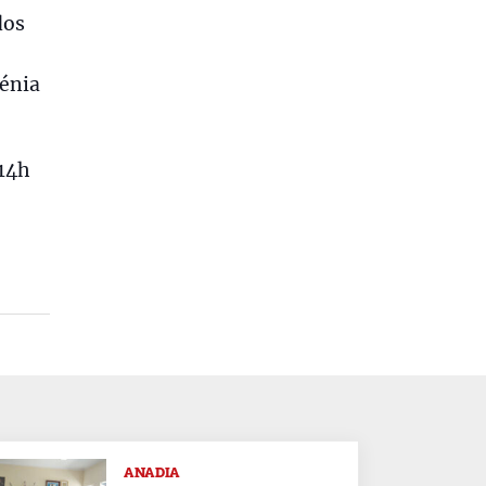
dos
génia
 14h
ANADIA