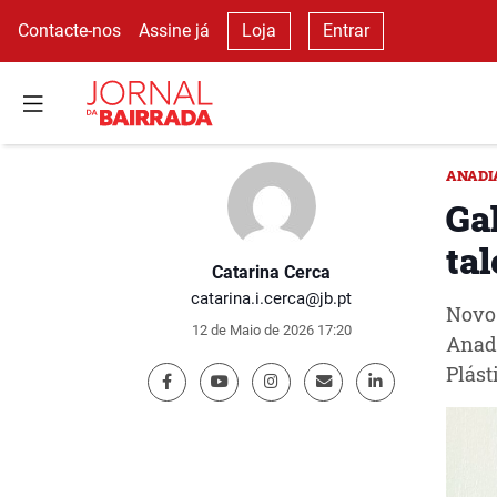
Contacte-nos
Assine já
Loja
Entrar
ANADI
Ga
ta
Catarina Cerca
catarina.i.cerca@jb.pt
Novo 
12 de Maio de 2026 17:20
Anadi
Plást