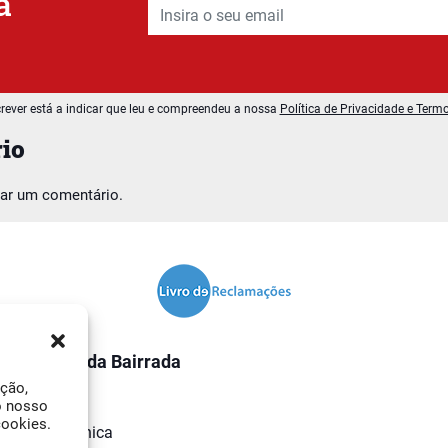
a
rever está a indicar que leu e compreendeu a nossa
Política de Privacidade e Term
io
car um comentário.
O Jornal da Bairrada
ação,
Contactos
o nosso
cookies.
Ficha Técnica