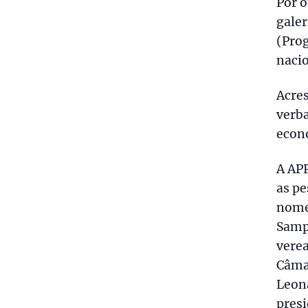
Por o
galer
(Prog
nacio
Acres
verb
econ
A AP
as pe
nomea
Samp
verea
Câmar
Leona
presi