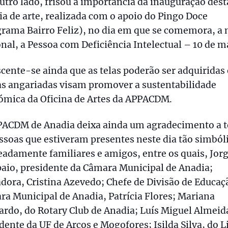
utro lado, frisou a importância da inauguração dest
ia de arte, realizada com o apoio do Pingo Doce
rama Bairro Feliz), no dia em que se comemora, a 
nal, a Pessoa com Deficiência Intelectual – 10 de m
cente-se ainda que as telas poderão ser adquiridas 
as angariadas visam promover a sustentabilidade
ómica da Oficina de Artes da APPACDM.
PACDM de Anadia deixa ainda um agradecimento a 
ssoas que estiveram presentes neste dia tão simból
damente familiares e amigos, entre os quais, Jor
aio, presidente da Câmara Municipal de Anadia;
dora, Cristina Azevedo; Chefe de Divisão de Educaç
a Municipal de Anadia, Patrícia Flores; Mariana
rdo, do Rotary Club de Anadia; Luís Miguel Almeid
dente da UF de Arcos e Mogofores; Isilda Silva, do L