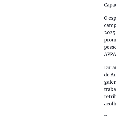
Capac
O esp
camp
2025 
promo
pesso
APPA
Dura
de An
galer
traba
retri
acol