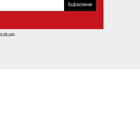
Subscrever
os de uso
.