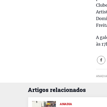
Clube
Artis
Domin
Frei
A gal
às 17
ANADIA
Artigos relacionados
ANADIA