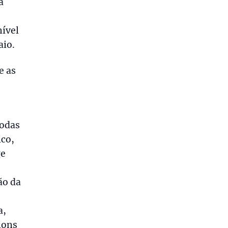
a
nível
aio.
e as
todas
ico,
ge
ão da
a,
ions