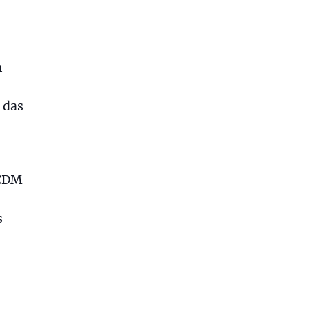
m
 das
ACDM
s