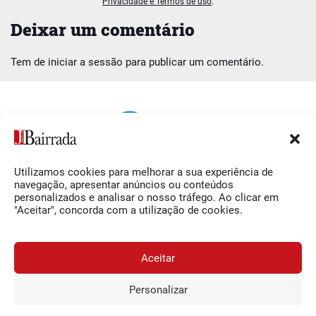
Privacidade e Termos de uso
.
Deixar um comentário
Tem de
iniciar a sessão
para publicar um comentário.
Utilizamos cookies para melhorar a sua experiência de
Siga-nos
O Jornal da Bairrada
navegação, apresentar anúncios ou conteúdos
personalizados e analisar o nosso tráfego. Ao clicar em
Facebook
Contactos
"Aceitar", concorda com a utilização de cookies.
Instagram
Ficha Técnica
YouTube
Estatuto Editorial
Aceitar
Termos e Condições
Personalizar
JORNAL DA BAIRRADA
Assine o
a
Assinar