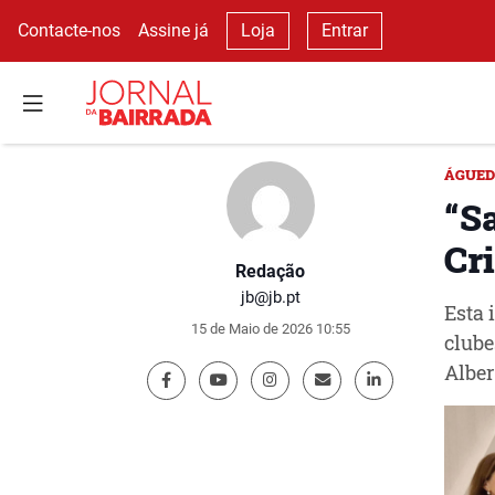
Contacte-nos
Assine já
Loja
Entrar
ÁGUE
“S
Cr
Redação
jb@jb.pt
Esta 
15 de Maio de 2026 10:55
clube
Alber