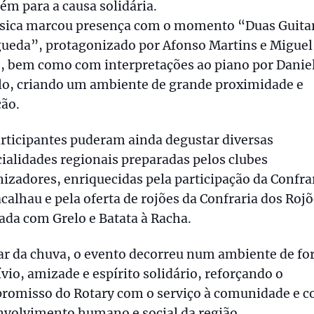
m para a causa solidária.
sica marcou presença com o momento “Duas Guita
gueda”, protagonizado por Afonso Martins e Miguel
s, bem como com interpretações ao piano por Danie
lo, criando um ambiente de grande proximidade e
ão.
rticipantes puderam ainda degustar diversas
ialidades regionais preparadas pelos clubes
izadores, enriquecidas pela participação da Confra
calhau e pela oferta de rojões da Confraria dos Rojõ
ada com Grelo e Batata à Racha.
r da chuva, o evento decorreu num ambiente de fo
vio, amizade e espírito solidário, reforçando o
romisso do Rotary com o serviço à comunidade e c
nvolvimento humano e social da região.