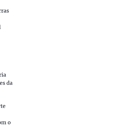
rras
l
ria
es da
rte
om o