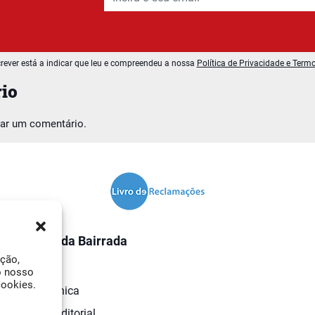
rever está a indicar que leu e compreendeu a nossa
Política de Privacidade e Term
io
car um comentário.
O Jornal da Bairrada
ação,
Contactos
o nosso
cookies.
Ficha Técnica
Estatuto Editorial