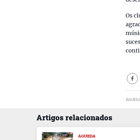
Os c
agrad
músic
suces
cont
ÁGUEDA
Artigos relacionados
ÁGUEDA