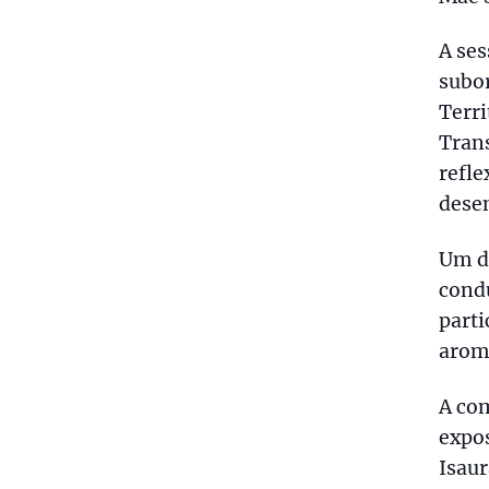
A se
subor
Terri
Tran
refle
dese
Um do
cond
parti
aroma
A co
expos
Isaur