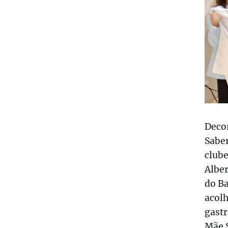
Decor
Saber
clube
Alber
do Ba
acolh
gastr
Mãe S