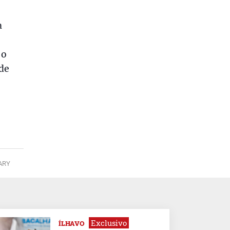
a
 o
 de
ARY
Exclusivo
ÍLHAVO