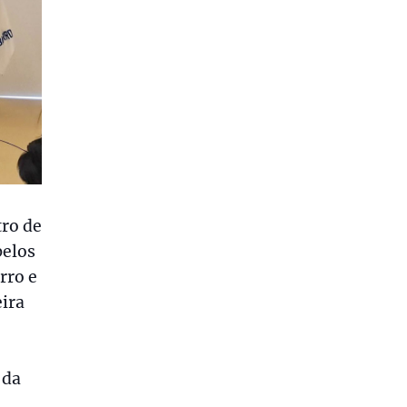
tro de
pelos
rro e
eira
 da