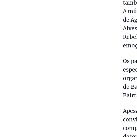
també
A mú
de Á
Alve
Rebe
emoç
Os pa
espec
organ
do Ba
Bairr
Apesa
conví
comp
dese