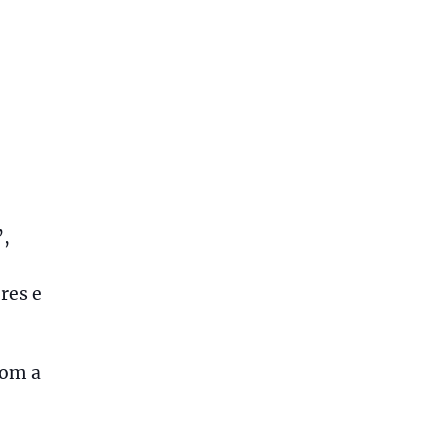
”,
res e
com a