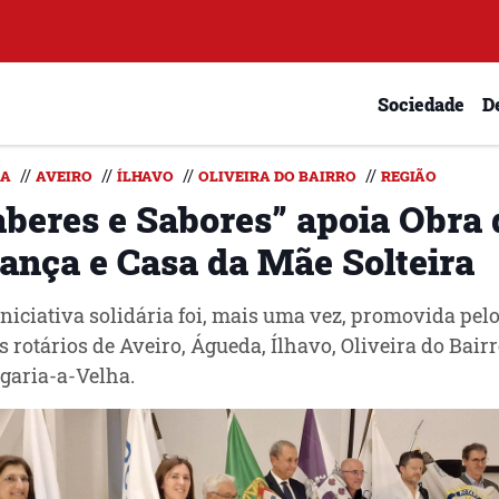
Sociedade
D
//
//
//
//
DA
AVEIRO
ÍLHAVO
OLIVEIRA DO BAIRRO
REGIÃO
aberes e Sabores” apoia Obra 
iança e Casa da Mãe Solteira
iniciativa solidária foi, mais uma vez, promovida pel
s rotários de Aveiro, Águeda, Ílhavo, Oliveira do Bairr
garia-a-Velha.