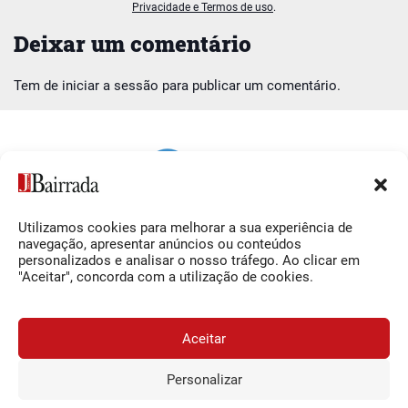
Privacidade e Termos de uso
.
Deixar um comentário
Tem de
iniciar a sessão
para publicar um comentário.
Utilizamos cookies para melhorar a sua experiência de
Siga-nos
O Jornal da Bairrada
navegação, apresentar anúncios ou conteúdos
personalizados e analisar o nosso tráfego. Ao clicar em
Facebook
Contactos
"Aceitar", concorda com a utilização de cookies.
Instagram
Ficha Técnica
YouTube
Estatuto Editorial
Aceitar
Termos e Condições
Personalizar
JORNAL DA BAIRRADA
Assine o
a
Assinar