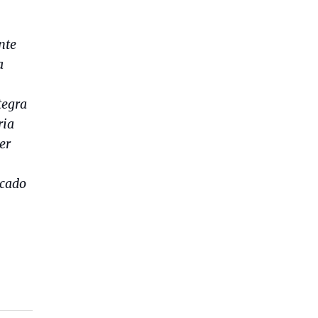
nte
a
tegra
ria
er
icado