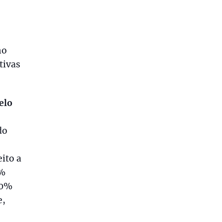
ho
tivas
elo
do
ito a
0%
00%
e,