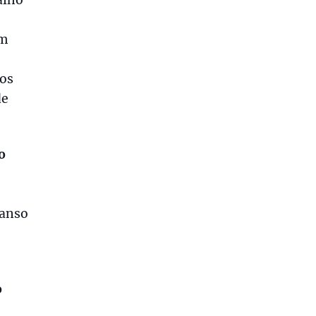
em
os
de
o
canso
o