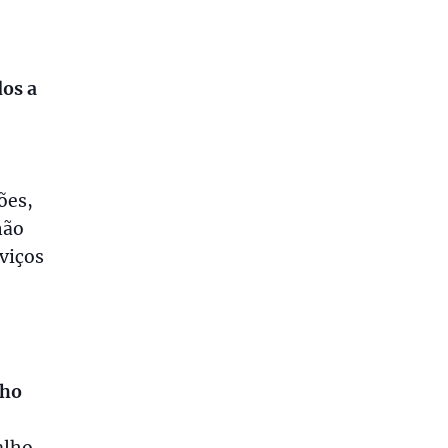
dos a
ões,
não
viços
lho
alho