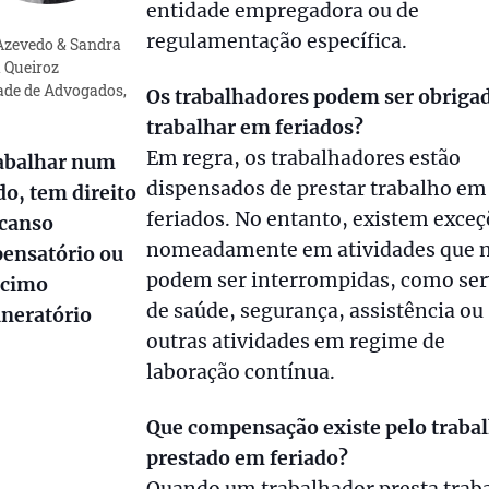
entidade empregadora ou de
regulamentação específica.
 Azevedo & Sandra
 Queiroz
ade de Advogados,
Os trabalhadores podem ser obriga
trabalhar em feriados?
Em regra, os trabalhadores estão
rabalhar num
dispensados de prestar trabalho em
do, tem direito
feriados. No entanto, existem exceç
scanso
nomeadamente em atividades que 
ensatório ou
podem ser interrompidas, como ser
scimo
de saúde, segurança, assistência ou
neratório
outras atividades em regime de
laboração contínua.
Que compensação existe pelo traba
prestado em feriado?
Quando um trabalhador presta trab