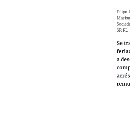
Filipa
Marisa
Socied
SP, RL
Se t
feria
a de
comp
acré
remu