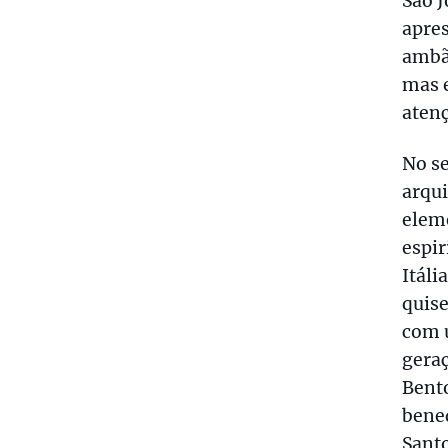
São 
apre
ambã
mas e
atenç
No s
arqui
elem
espir
Itáli
quise
com 
gera
Bento
bened
Santo