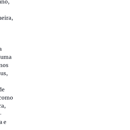
ano,
s
ueira,
a
 Numa
-nos
sus,
de
m como
ra,
–
a e