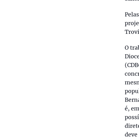
Pelas
proje
Trovi
O tra
Dioce
(CDB
concr
mesm
popul
Berna
é, em
possí
dire
deve