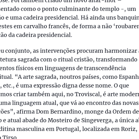
José. Foi também criado um novo altar-mor –
sentado como o ponto culminante do templo -, um
o e uma cadeira presidencial. Há ainda uns banqui
stes em carvalho francês, de forma a não ‘roubare
ão da cadeira presidencial.
eu conjunto, as intervenções procuram harmonizar 
tetura sagrada com o ritual cristão, transformando
entos físicos em linguagens de transcendência
itual. “A arte sagrada, noutros países, como Espanh
a, etc., é uma expressão digna desse nome. O que
mos criar também aqui, no Troviscal, é arte moder
uma linguagem atual, que vá ao encontro das novas
ções”, afirma Dom Bernardino, monge da Ordem de
 e atual abade do Mosteiro de Singeverga, a única 
itina masculina em Portugal, localizada em Roriz,
 Tirso.