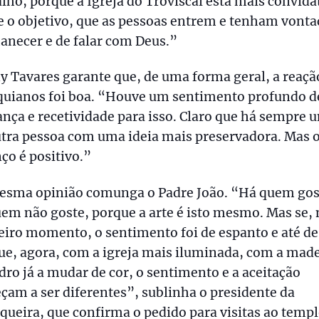
lho, porque a Igreja do Troviscal está mais convida
e o objetivo, que as pessoas entrem e tenham vonta
anecer e de falar com Deus.”
 Tavares garante que, de uma forma geral, a reaçã
quianos foi boa. “Houve um sentimento profundo d
ça e recetividade para isso. Claro que há sempre 
tra pessoa com uma ideia mais preservadora. Mas 
ço é positivo.”
esma opinião comunga o Padre João. “Há quem gos
em não goste, porque a arte é isto mesmo. Mas se,
iro momento, o sentimento foi de espanto e até de
e, agora, com a igreja mais iluminada, com a made
dro já a mudar de cor, o sentimento e a aceitação
am a ser diferentes”, sublinha o presidente da
queira, que confirma o pedido para visitas ao templ