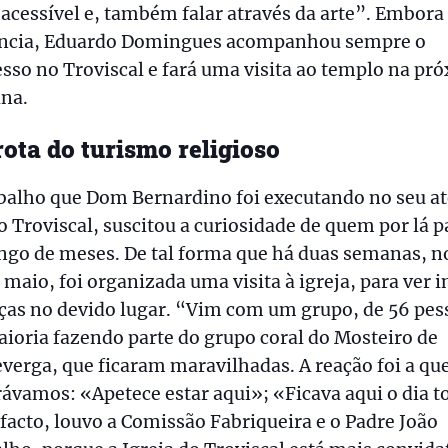
acessível e, também falar através da arte”. Embora
ância, Eduardo Domingues acompanhou sempre o
sso no Troviscal e fará uma visita ao templo na pr
na.
rota do turismo religioso
balho que Dom Bernardino foi executando no seu at
o Troviscal, suscitou a curiosidade de quem por lá 
ngo de meses. De tal forma que há duas semanas, n
 maio, foi organizada uma visita à igreja, para ver i
ças no devido lugar. “Vim com um grupo, de 56 pes
ioria fazendo parte do grupo coral do Mosteiro de
verga, que ficaram maravilhadas. A reação foi a qu
ávamos: «Apetece estar aqui»; «Ficava aqui o dia t
 facto, louvo a Comissão Fabriqueira e o Padre João