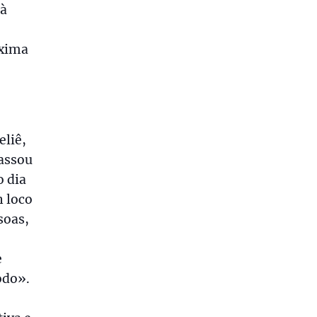
 à
óxima
eliê,
passou
o dia
n loco
soas,
e
odo».