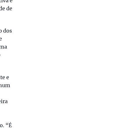
tiva e
de de
o dos
e
uma
o
te e
 num
ira
o. “É