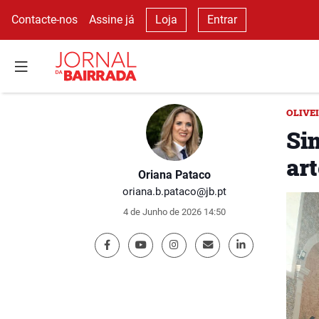
Contacte-nos
Assine já
Loja
Entrar
OLIVE
Si
art
Oriana Pataco
oriana.b.pataco@jb.pt
4 de Junho de 2026 14:50