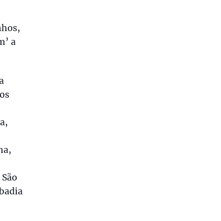
nhos,
m’ a
a
 os
a,
na,
 São
abadia