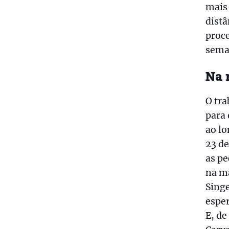
mais 
dist
proce
sema
Na 
O tra
para 
ao lo
23 de
as pe
na ma
Singe
esper
E, de