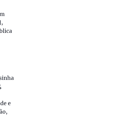
e
om
],
blica
sinha
4
ade e
ão,