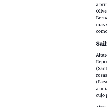
a pri
Olive
Berna
mas s
como
Sai
Altar
Repr
(Sant
rosas
(Esca
a uni
cujo 