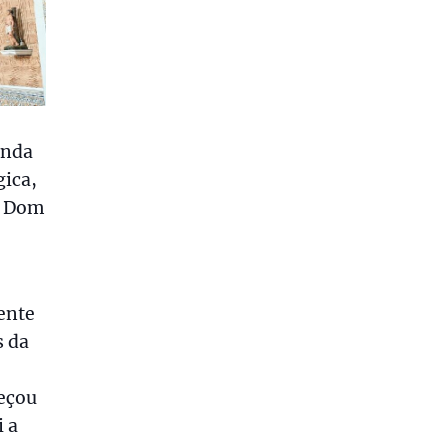
unda
gica,
r Dom
ente
s da
meçou
i a