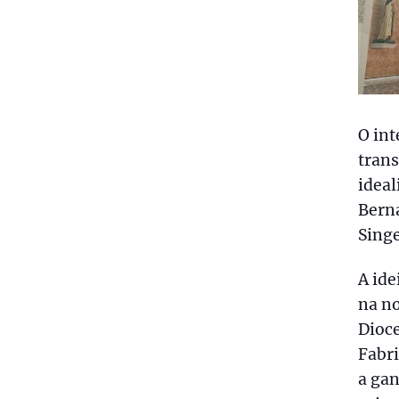
O int
trans
ideal
Berna
Sing
A ide
na no
Dioce
Fabri
a gan