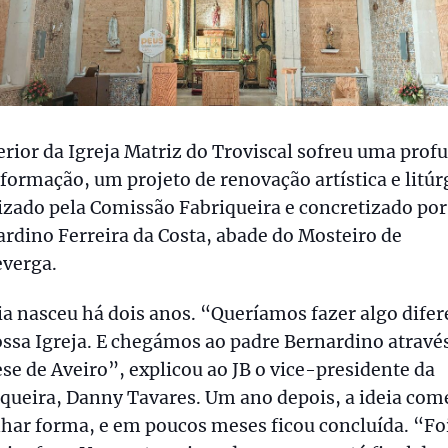
erior da Igreja Matriz do Troviscal sofreu uma prof
formação, um projeto de renovação artística e litúr
izado pela Comissão Fabriqueira e concretizado po
rdino Ferreira da Costa, abade do Mosteiro de
everga.
ia nasceu há dois anos. “Queríamos fazer algo difer
ssa Igreja. E chegámos ao padre Bernardino atravé
se de Aveiro”, explicou ao JB o vice-presidente da
queira, Danny Tavares. Um ano depois, a ideia co
har forma, e em poucos meses ficou concluída. “Fo