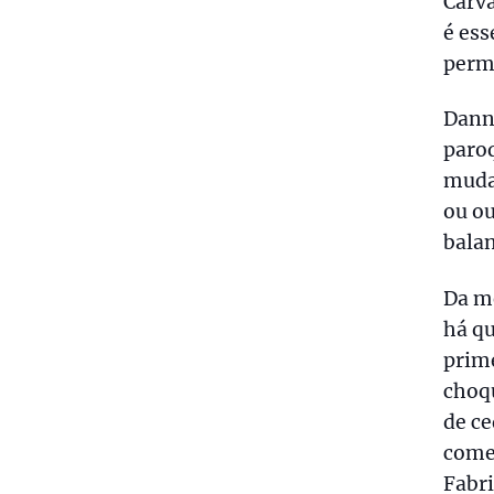
Carva
é ess
perm
Danny
paro
mudan
ou ou
balan
Da m
há qu
prime
choqu
de ce
começ
Fabri