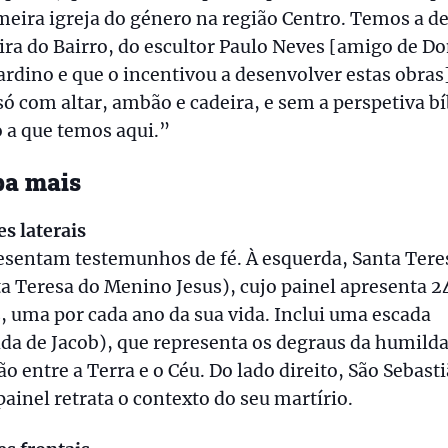
meira igreja do género na região Centro. Temos a d
ira do Bairro, do escultor Paulo Neves [amigo de D
rdino e que o incentivou a desenvolver estas obras
ó com altar, ambão e cadeira, e sem a perspetiva bí
 a que temos aqui.”
ba mais
es laterais
esentam testemunhos de fé. À esquerda, Santa Tere
a Teresa do Menino Jesus), cujo painel apresenta 2
, uma por cada ano da sua vida. Inclui uma escada
da de Jacob), que representa os degraus da humild
ão entre a Terra e o Céu. Do lado direito, São Sebasti
painel retrata o contexto do seu martírio.