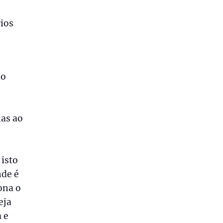
rios
ão
mas ao
 isto
nde é
ona o
eja
 e