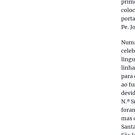
prime
colo
porta
Pe. J
Numa
celeb
ling
linha
para 
ao fu
devi
N.ª S
foram
mas c
Santa