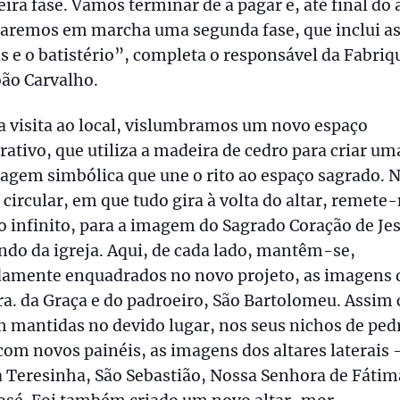
ira fase. Vamos terminar de a pagar e, até final do 
caremos em marcha uma segunda fase, que inclui a
s e o batistério”, completa o responsável da Fabriq
oão Carvalho.
 visita ao local, vislumbramos um novo espaço
rativo, que utiliza a madeira de cedro para criar um
uagem simbólica que une o rito ao espaço sagrado.
 circular, em que tudo gira à volta do altar, remete
o infinito, para a imagem do Sagrado Coração de Je
ndo da igreja. Aqui, de cada lado, mantêm-se,
damente enquadrados no novo projeto, as imagens 
ra. da Graça e do padroeiro, São Bartolomeu. Assi
 mantidas no devido lugar, nos seus nichos de ped
om novos painéis, as imagens dos altares laterais 
 Teresinha, São Sebastião, Nossa Senhora de Fátim