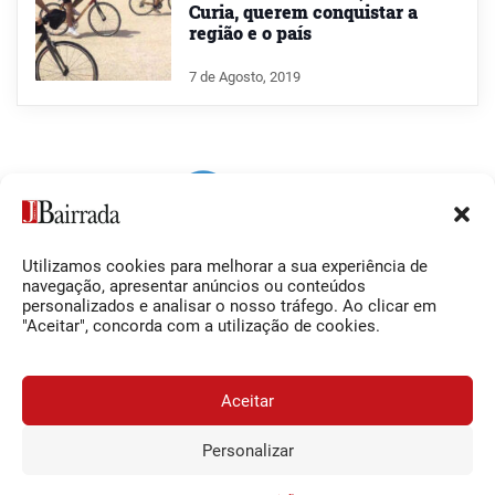
Curia, querem conquistar a
região e o país
7 de Agosto, 2019
Utilizamos cookies para melhorar a sua experiência de
Siga-nos
O Jornal da Bairrada
navegação, apresentar anúncios ou conteúdos
personalizados e analisar o nosso tráfego. Ao clicar em
Facebook
Contactos
"Aceitar", concorda com a utilização de cookies.
Instagram
Ficha Técnica
YouTube
Estatuto Editorial
Aceitar
Termos e Condições
Personalizar
JORNAL DA BAIRRADA
Assine o
a
Assinar
© 2026 Jornal da Bairrada