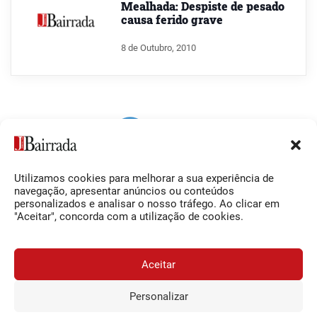
Mealhada: Despiste de pesado
causa ferido grave
8 de Outubro, 2010
Utilizamos cookies para melhorar a sua experiência de
Siga-nos
O Jornal da Bairrada
navegação, apresentar anúncios ou conteúdos
personalizados e analisar o nosso tráfego. Ao clicar em
Facebook
Contactos
"Aceitar", concorda com a utilização de cookies.
Instagram
Ficha Técnica
YouTube
Estatuto Editorial
Aceitar
Termos e Condições
Personalizar
JORNAL DA BAIRRADA
Assine o
a