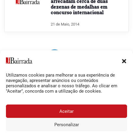
arrecadam cerca de duas
dezenas de medalhas em
concurso internacional
21 de Maio, 2014
Utilizamos cookies para melhorar a sua experiência de
Siga-nos
O Jornal da Bairrada
navegação, apresentar anúncios ou conteúdos
personalizados e analisar o nosso tráfego. Ao clicar em
Facebook
Contactos
"Aceitar", concorda com a utilização de cookies.
Instagram
Ficha Técnica
YouTube
Estatuto Editorial
Aceitar
Termos e Condições
Personalizar
JORNAL DA BAIRRADA
Assine o
a