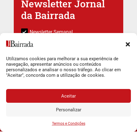
Newsletter Jornal
da Bairrada
Newsletter Semanal
Subscrever
Utilizamos cookies para melhorar a sua experiência de
navegação, apresentar anúncios ou conteúdos
personalizados e analisar o nosso tráfego. Ao clicar em
Ao subscrever está a indicar que leu e compreendeu a nossa
"Aceitar", concorda com a utilização de cookies.
Política de Privacidade e Termos de uso
.
Deixar um comentário
Aceitar
Tem de
iniciar a sessão
para publicar um comentário.
Personalizar
JORNAL DA BAIRRADA
Assine o
a
Assinar
0,34€
partir de
/semana
Termos e Condições