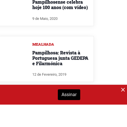
Pampilhosense celebra
hoje 100 anos (com vídeo)
9 de Maio, 2020
MEALHADA
Pampilhosa: Revista à
Portuguesa junta GEDEPA
e Filarmónica
12 de Fevereiro, 2019
Assinar
BAIRRADA
Primeiro-ministro preside
aos 900 anos da freguesia
de Pampilhosa