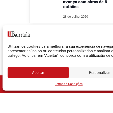
avança com obras de 6
milhões
28 de Julho, 2020
MEALHADA
Pampilhosa: Utentes de
Utilizamos cookies para melhorar a sua experiência de naveg
apresentar anúncios ou conteúdos personalizados e analisar 
saúde burlados ao
tráfego. Ao clicar em "Aceitar", concorda com a utilização de 
domicílio por falsos
médicos
25 de Julho, 2019
Aceitar
Personalizar
JORNA
Assine o
Termos e Condições
MEALHADA
Pampilhosa: Detido com
2.394 doses de droga
29 de Novembro, 2018