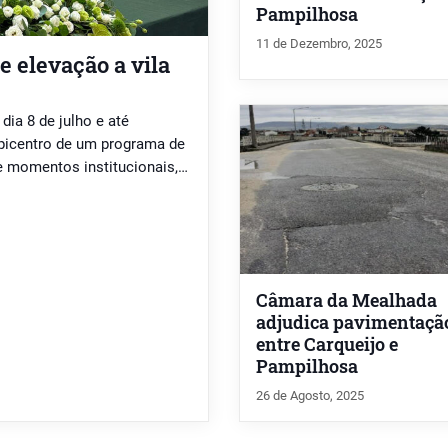
Pampilhosa
11 de Dezembro, 2025
e elevação a vila
ia 8 de julho e até
epicentro de um programa de
e momentos institucionais,
localidade à categoria de
to […]
Câmara da Mealhada
adjudica pavimentaçã
entre Carqueijo e
Pampilhosa
26 de Agosto, 2025