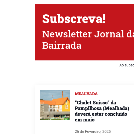
Subscreva!
Newsletter Jornal d
Bairrada
Ao subsc
MEALHADA
“Chalet Suisso” da
Pampilhosa (Mealhada)
deverá estar concluído
em maio
26 de Fevereiro, 2025