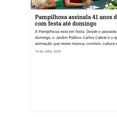
Pampilhosa assinala 41 anos d
com festa até domingo
A Pampilhosa está em festa. Desde o passado d
domingo, o Jardim Público Carlos Cabral é o 
animação que reúne música, convívio, cultura 
assinalando o 41.º aniversário da elevação da 
10 de Julho, 2026
vila. As comemorações tiveram o seu ponto al