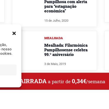
Pampilhosa com alerta
para “estagnação
económica”
15 de Julho, 2020
MEALHADA
Mealhada: Filarmónica
ação,
o nosso
Pampilhosense celebra
cookies.
99.º aniversário
3 de Maio, 2019
L DA BAIRRADA
0,34€
a partir de
/semana
BAIRRADA
Pampilhosa: Homem de
29 anos detido por violar
sexagenária