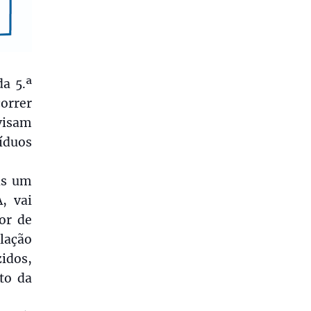
a 5.ª
orrer
visam
síduos
as um
, vai
or de
lação
zidos,
to da