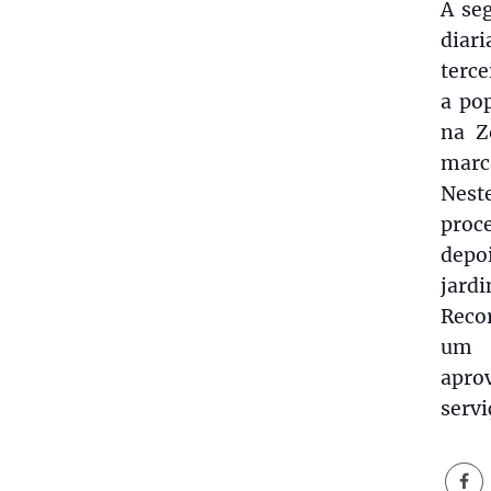
A seg
diar
terce
a po
na Z
marca
Nest
proce
depo
jardi
Recor
um 
apro
servi