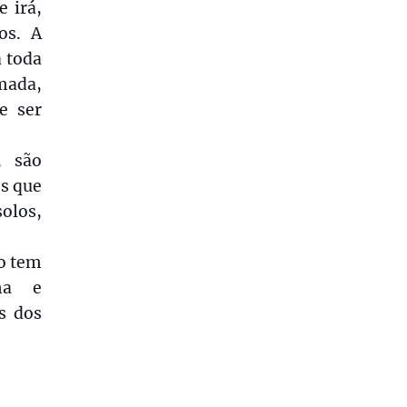
e irá,
os. A
a toda
mada,
e ser
, são
os que
olos,
ro tem
ha e
s dos