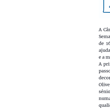
A Câ
Sema
de 1
ajuda
e a m
A pr
pass
deco
Oliv
sénio
numa
quali