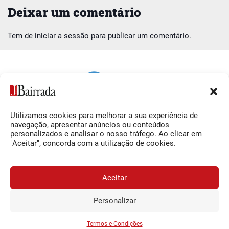
Deixar um comentário
Tem de
iniciar a sessão
para publicar um comentário.
Utilizamos cookies para melhorar a sua experiência de
Siga-nos
O Jornal da Bairrada
navegação, apresentar anúncios ou conteúdos
personalizados e analisar o nosso tráfego. Ao clicar em
Facebook
Contactos
"Aceitar", concorda com a utilização de cookies.
Instagram
Ficha Técnica
YouTube
Estatuto Editorial
Aceitar
Termos e Condições
Personalizar
JORNAL DA BAIRRADA
Assine o
a
Assinar
0,34€
© 2026 Jornal da Bairrada
partir de
/semana
Termos e Condições