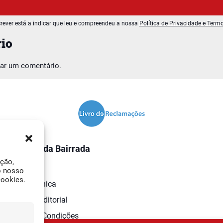
rever está a indicar que leu e compreendeu a nossa
Política de Privacidade e Term
io
car um comentário.
O Jornal da Bairrada
ação,
Contactos
o nosso
cookies.
Ficha Técnica
Estatuto Editorial
Termos e Condições