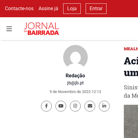
Contacte-nos
Assine já
Loja
Entrar
MEAL
Aci
um
Redação
jb@jb.pt
Sinis
9 de Novembro de 2023 12:13
da M