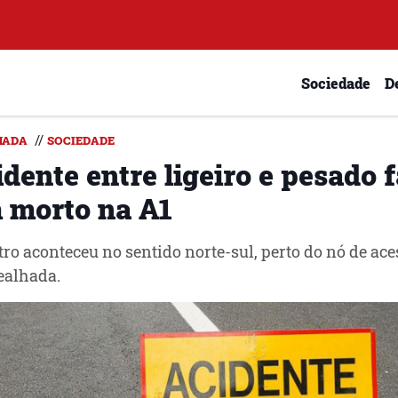
Sociedade
D
//
HADA
SOCIEDADE
dente entre ligeiro e pesado 
 morto na A1
tro aconteceu no sentido norte-sul, perto do nó de ace
ealhada.