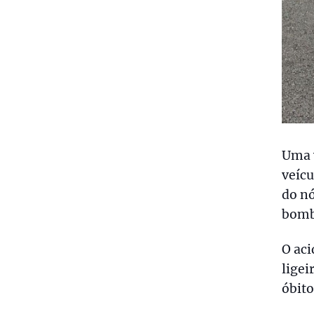
Uma v
veícu
do nó
bomb
O aci
ligei
óbito