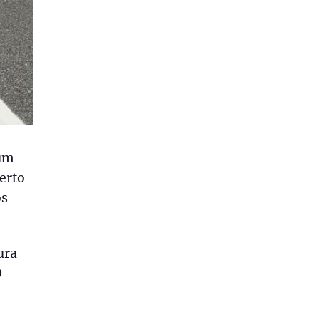
 um
perto
os
ura
O