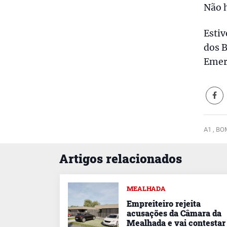
Não h
Estiv
dos B
Emer
A1 ,
BOM
Artigos relacionados
MEALHADA
Empreiteiro rejeita
acusações da Câmara da
Mealhada e vai contestar