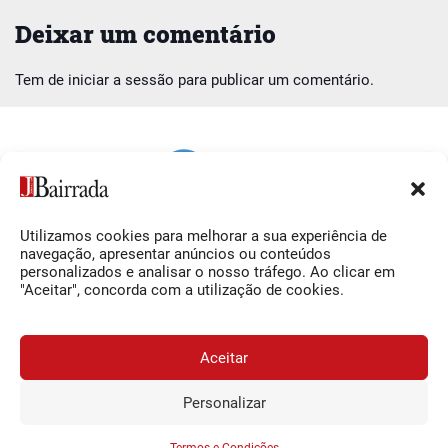
Deixar um comentário
Tem de
iniciar a sessão
para publicar um comentário.
Utilizamos cookies para melhorar a sua experiência de
Siga-nos
O Jornal da Bairrada
navegação, apresentar anúncios ou conteúdos
personalizados e analisar o nosso tráfego. Ao clicar em
Facebook
Contactos
"Aceitar", concorda com a utilização de cookies.
Instagram
Ficha Técnica
YouTube
Estatuto Editorial
Aceitar
Termos e Condições
Personalizar
JORNAL DA BAIRRADA
Assine o
a
Assinar
0,34€
© 2026 Jornal da Bairrada
partir de
/semana