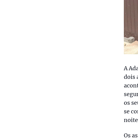
A Ada
dois 
acont
segun
os s
se co
noite
Os as