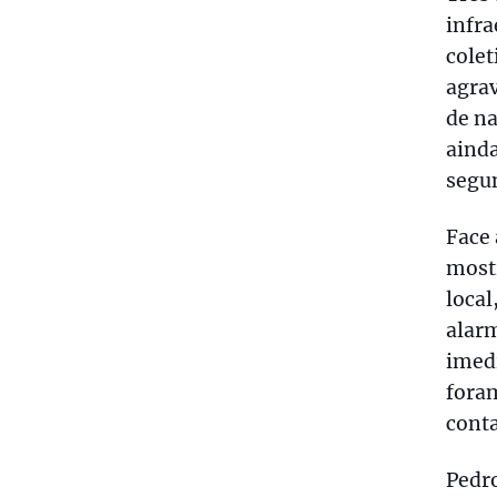
infra
colet
agrav
de na
ainda
segun
Face 
most
local
alar
imedi
fora
conta
Pedr