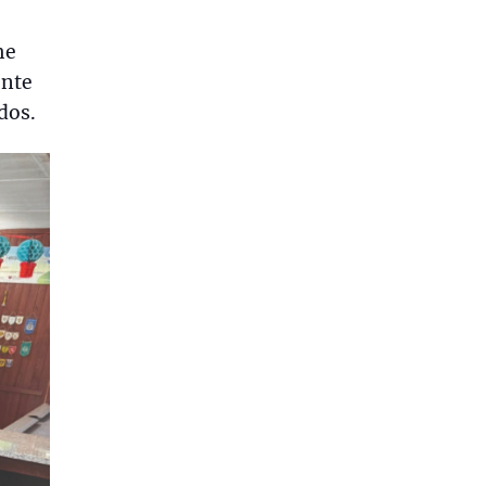
me
ente
dos.