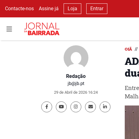
Contacte-nos
Assine já
Loja
Entrar
//
OIÃ
AD
du
Redação
jb@jb.pt
Entre
29 de Abril de 2026 16:24
Malha