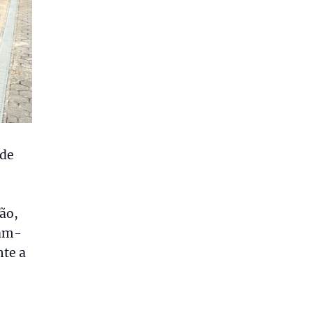
 de
,
ão,
ram-
nte a