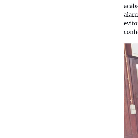
acaba
alarm
evito
conh