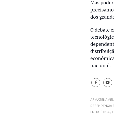
Mas poderã
precisamos
dos grande
O debate e
tecnológic
dependente
distribuiç
económica
nacional.
ARMAZENAMENT
DEPENDÊNCIA E
ENERGÉTICA ,
T