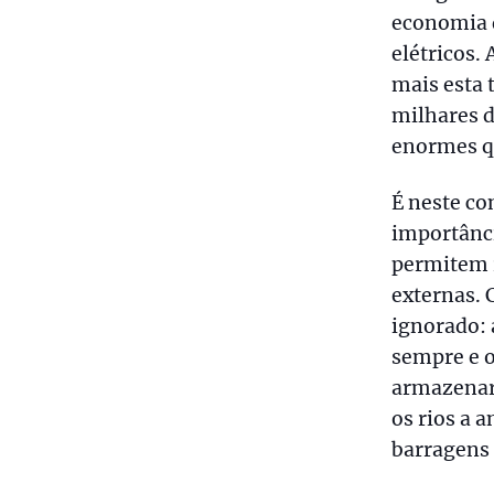
economia 
elétricos. 
mais esta
milhares 
enormes q
É neste c
importânci
permitem 
externas. 
ignorado: 
sempre e o
armazenar
os rios a 
barragens 