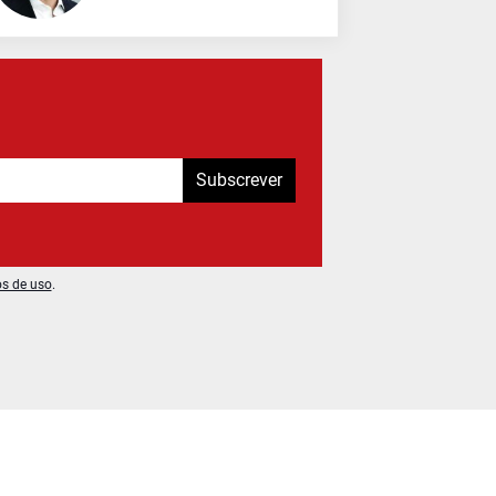
Subscrever
os de uso
.