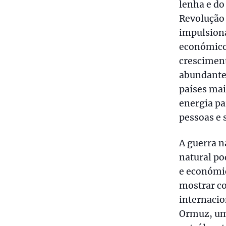
lenha e do
Revolução 
impulsiona
económico 
crescimen
abundante,
países mai
energia pa
pessoas e 
A guerra 
natural po
e económic
mostrar c
internacio
Ormuz, uma