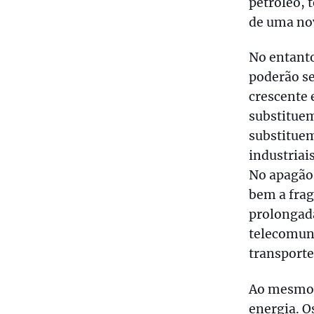
petróleo, 
de uma nov
No entanto
poderão s
crescente 
substituem
substituem
industriai
No apagão
bem a frag
prolongada
telecomuni
transporte
Ao mesmo 
energia. O