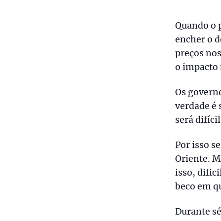
Quando o p
encher o d
preços nos
o impacto 
Os governo
verdade é 
será difíc
Por isso s
Oriente. M
isso, difi
beco em q
Durante s