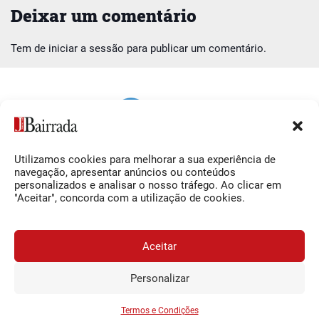
Deixar um comentário
Tem de
iniciar a sessão
para publicar um comentário.
Utilizamos cookies para melhorar a sua experiência de
Siga-nos
O Jornal da Bairrada
navegação, apresentar anúncios ou conteúdos
personalizados e analisar o nosso tráfego. Ao clicar em
Facebook
Contactos
"Aceitar", concorda com a utilização de cookies.
Instagram
Ficha Técnica
YouTube
Estatuto Editorial
Aceitar
Termos e Condições
Personalizar
JORNAL DA BAIRRADA
Assine o
a
Assinar
0,34€
© 2026 Jornal da Bairrada
partir de
/semana
Termos e Condições