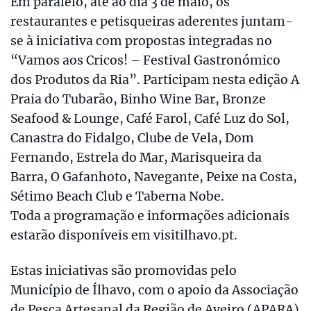
Em paralelo, até ao dia 3 de maio, os
restaurantes e petisqueiras aderentes juntam-
se à iniciativa com propostas integradas no
“Vamos aos Cricos! – Festival Gastronómico
dos Produtos da Ria”. Participam nesta edição A
Praia do Tubarão, Binho Wine Bar, Bronze
Seafood & Lounge, Café Farol, Café Luz do Sol,
Canastra do Fidalgo, Clube de Vela, Dom
Fernando, Estrela do Mar, Marisqueira da
Barra, O Gafanhoto, Navegante, Peixe na Costa,
Sétimo Beach Club e Taberna Nobe.
Toda a programação e informações adicionais
estarão disponíveis em visitilhavo.pt.
Estas iniciativas são promovidas pelo
Município de Ílhavo, com o apoio da Associação
de Pesca Artesanal da Região de Aveiro (APARA)