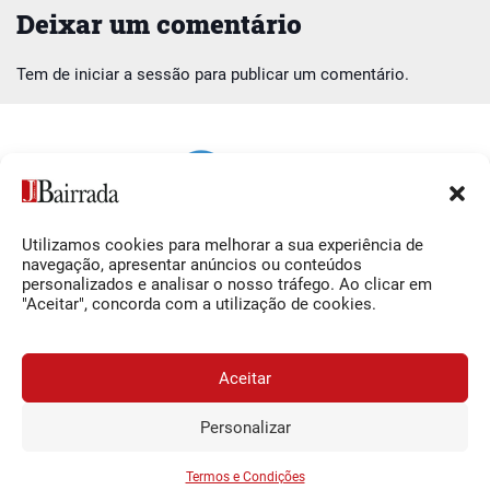
Deixar um comentário
Tem de
iniciar a sessão
para publicar um comentário.
Utilizamos cookies para melhorar a sua experiência de
Siga-nos
O Jornal da Bairrada
navegação, apresentar anúncios ou conteúdos
personalizados e analisar o nosso tráfego. Ao clicar em
Facebook
Contactos
"Aceitar", concorda com a utilização de cookies.
Instagram
Ficha Técnica
YouTube
Estatuto Editorial
Aceitar
Termos e Condições
Personalizar
JORNAL DA BAIRRADA
Assine o
a
Assinar
0,34€
© 2026 Jornal da Bairrada
partir de
/semana
Termos e Condições