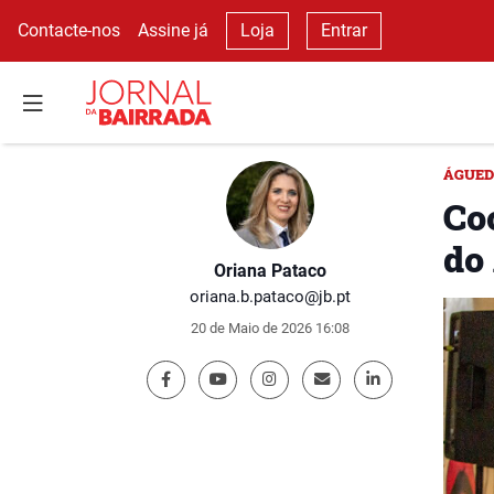
Contacte-nos
Assine já
Loja
Entrar
ÁGUE
Co
do
Oriana Pataco
oriana.b.pataco@jb.pt
20 de Maio de 2026 16:08