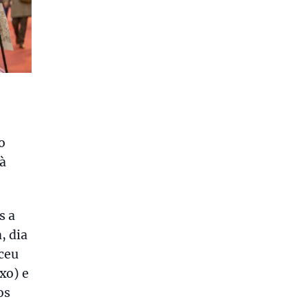
o
 à
s a
, dia
sceu
xo) e
os