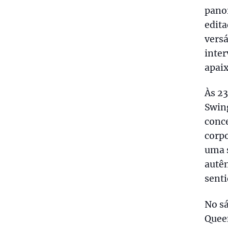
pano
edita
versá
inte
apaix
Às 23
Swin
conce
corpo
uma 
autên
senti
No sá
Queen