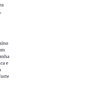
ns
,
hino
num
ganha
ca e
a
forte