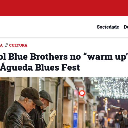
Sociedade
D
//
DA
CULTURA
ol Blue Brothers no “warm up
 Águeda Blues Fest