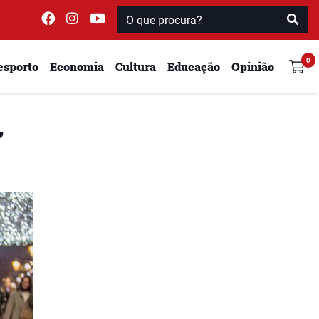
esporto
Economia
Cultura
Educação
Opinião
”