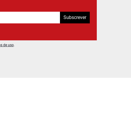
Subscrever
os de uso
.