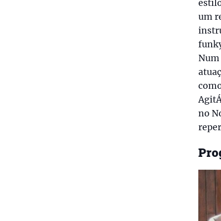
esti
um r
inst
funky
Num 
atua
como 
AgitÁ
no N
repe
Pro