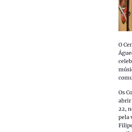
O Cen
Águed
celeb
músic
comu
Os Co
abrir
22, n
pela 
Filip