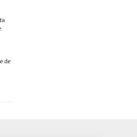
ta
e
e de