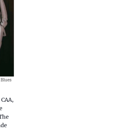
 Blues
 CAA,
e
 The
ade