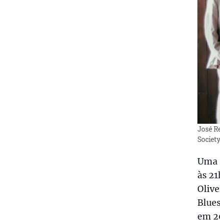
José Re
Societ
Uma s
às 21
Olive
Blues
em 20