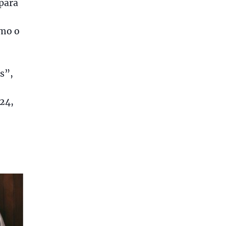
para
omo o
s”,
24,