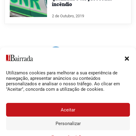
incêndio
2 de Outubro, 2019
Utilizamos cookies para melhorar a sua experiência de
Siga-nos
O Jornal da Bairrada
navegação, apresentar anúncios ou conteúdos
personalizados e analisar o nosso tráfego. Ao clicar em
Facebook
Contactos
"Aceitar", concorda com a utilização de cookies.
Instagram
Ficha Técnica
YouTube
Estatuto Editorial
Aceitar
Termos e Condições
Personalizar
JORNAL DA BAIRRADA
Assine o
a
Assinar
© 2026 Jornal da Bairrada