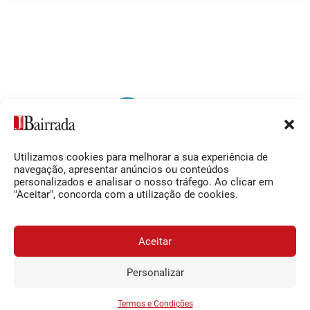
Utilizamos cookies para melhorar a sua experiência de
Siga-nos
O Jornal da Bairrada
navegação, apresentar anúncios ou conteúdos
personalizados e analisar o nosso tráfego. Ao clicar em
Facebook
Contactos
"Aceitar", concorda com a utilização de cookies.
Instagram
Ficha Técnica
YouTube
Estatuto Editorial
Aceitar
Termos e Condições
Personalizar
JORNAL DA BAIRRADA
Assine o
a
Assinar
0,34€
© 2026 Jornal da Bairrada
partir de
/semana
Termos e Condições