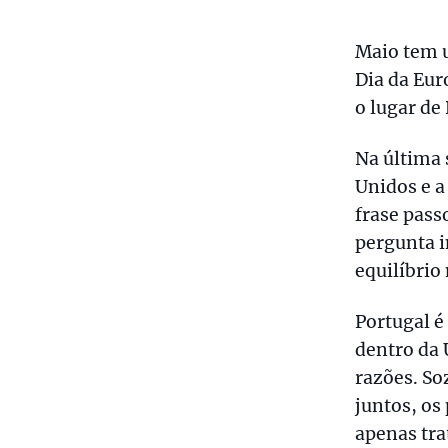
Maio tem u
Dia da Eur
o lugar de
Na última
Unidos e a
frase pass
pergunta i
equilíbrio
Portugal é
dentro da 
razões. So
juntos, os
apenas tra