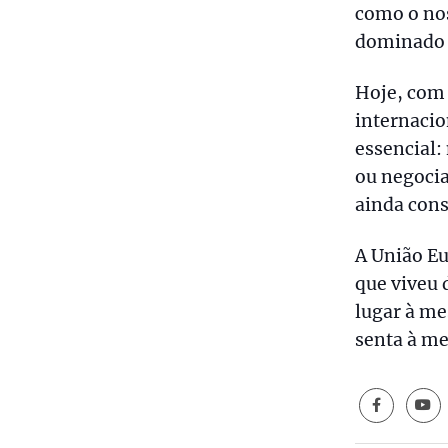
como o no
dominado 
Hoje, com 
internacio
essencial:
ou negocia
ainda con
A União Eu
que viveu 
lugar à me
senta à me