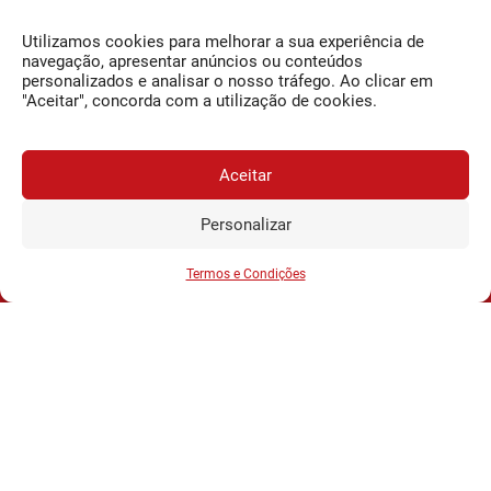
da Bairrada
Utilizamos cookies para melhorar a sua experiência de
navegação, apresentar anúncios ou conteúdos
Newsletter Semanal
personalizados e analisar o nosso tráfego. Ao clicar em
"Aceitar", concorda com a utilização de cookies.
Subscrever
Aceitar
Ao subscrever está a indicar que leu e compreendeu a nossa
Personalizar
Política de Privacidade e Termos de uso
.
JORNAL DA BAIRRADA
Assine o
a
Assinar
Deixar um comentário
0,34€
partir de
/semana
Termos e Condições
Tem de
iniciar a sessão
para publicar um comentário.