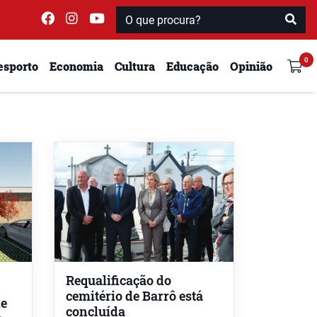
esporto
Economia
Cultura
Educação
Opinião
Requalificação do
cemitério de Barrô está
de
concluída