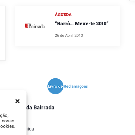
ÁGUEDA
“Barrô… Mexe-te 2010”
26 de Abril, 2010
O Jornal da Bairrada
ação,
Contactos
o nosso
cookies.
Ficha Técnica