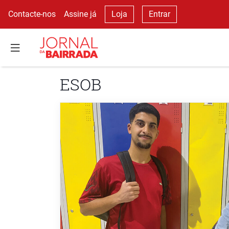
Contacte-nos
Assine já
Loja
Entrar
ESOB