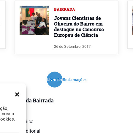
BAIRRADA
Jovens Cientistas de
o
Oliveira do Bairro em
destaque no Concurso
Europeu de Ciência
26 de Setembro, 2017
O Jornal da Bairrada
ação,
Contactos
o nosso
cookies.
Ficha Técnica
Estatuto Editorial