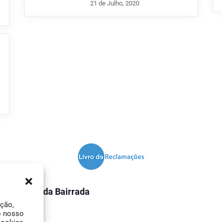
21 de Julho, 2020
O Jornal da Bairrada
ação,
Contactos
o nosso