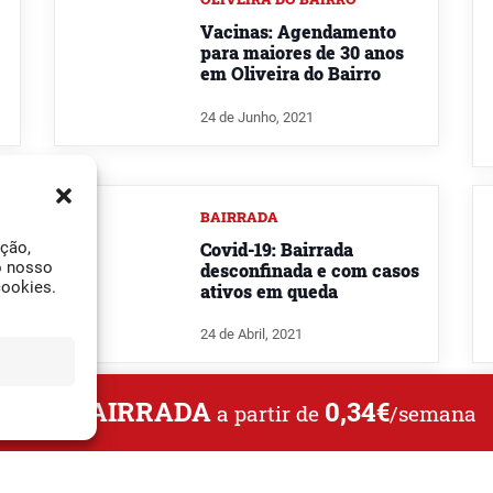
Vacinas: Agendamento
para maiores de 30 anos
em Oliveira do Bairro
24 de Junho, 2021
BAIRRADA
Covid-19: Bairrada
ação,
o nosso
desconfinada e com casos
cookies.
ativos em queda
24 de Abril, 2021
L DA BAIRRADA
0,34€
a partir de
/semana
LIFESTYLE
Com mais de 50 proteja-
se contra o cancro
colorretal