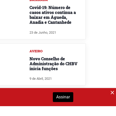
Covid-19: Número de
casos ativos continua a
baixar em Águeda,
Anadia e Cantanhede
23 de Junho, 2021
AVEIRO
Novo Conselho de
Administração do CHBV
inicia funções
9 de Abril, 2021
Assinar
CANTANHEDE
Autarquia de Cantanhede
promove exercício físico
à distância