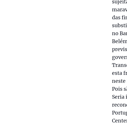
sujeit
marav
das f
subst
no Ba
Belém
previs
gover
Trans
esta 
neste
Pois s
Seria
recon
Portu
Cente