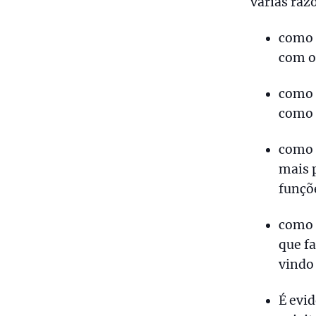
várias raz
como 
com o
como f
como 
como m
mais 
funçõ
como 
que f
vindo 
É evid