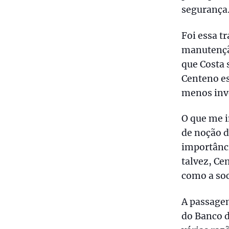
segurança
Foi essa t
manutenção
que Costa 
Centeno es
menos inve
O que me i
de noção d
importânci
talvez, Ce
como a soc
A passagem
do Banco d