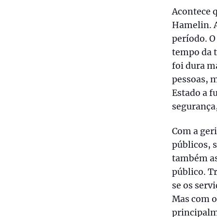
Acontece q
Hamelin. A
período. O
tempo da t
foi dura m
pessoas, m
Estado a f
segurança, 
Com a geri
públicos, 
também as 
público. T
se os servi
Mas com o
principalm