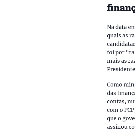
finan
Na data em
quais as r
candidatar
foi por “r
mais as ra
Presidente
Como minis
das finanç
contas, nu
com o PCP,
que o gove
assinou co