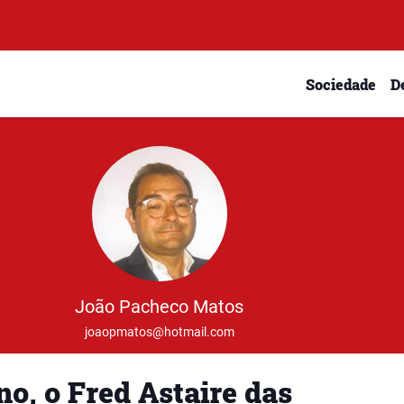
Sociedade
D
João Pacheco Matos
joaopmatos@hotmail.com
o, o Fred Astaire das