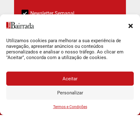
Newsletter Semanal
Subscrever
Utilizamos cookies para melhorar a sua experiência de
navegação, apresentar anúncios ou conteúdos
personalizados e analisar o nosso tráfego. Ao clicar em
Ao subscrever está a indicar que leu e compreendeu a nossa
"Aceitar", concorda com a utilização de cookies.
Política de Privacidade e Termos de uso
.
Deixar um comentário
Aceitar
Tem de
iniciar a sessão
para publicar um comentário.
Personalizar
JORNAL DA BAIRRADA
Assine o
a
Assinar
0,34€
partir de
/semana
Termos e Condições
Siga-nos
O Jornal da Bairrada