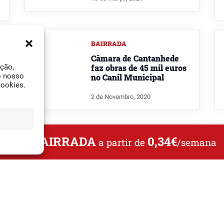
BAIRRADA
Câmara de Cantanhede
faz obras de 45 mil euros
ação,
o nosso
no Canil Municipal
cookies.
2 de Novembro, 2020
L DA BAIRRADA
0,34€
a partir de
/semana
ANADIA
Av. Caminho: Animais de
estimação ajudam
utentes da APPACDM
26 de Julho, 2019