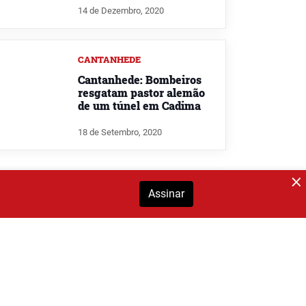
14 de Dezembro, 2020
CANTANHEDE
Cantanhede: Bombeiros
resgatam pastor alemão
de um túnel em Cadima
18 de Setembro, 2020
Assinar
ANADIA
Quatro Patas e Focinhos
“rema contra a maré há 7
anos”
13 de Março, 2019