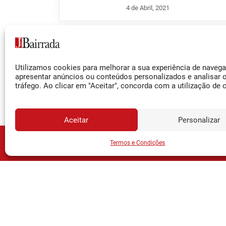
4 de Abril, 2021
OLIVEIRA DO BAIRRO
Programa de
esterilização de animais
Utilizamos cookies para melhorar a sua experiência de naveg
apresentar anúncios ou conteúdos personalizados e analisar 
de companhia em vigor
tráfego. Ao clicar em "Aceitar", concorda com a utilização de 
no mês de dezembro
30 de Novembro, 2020
Aceitar
Personalizar
JORNA
Assine o
Termos e Condições
COVID-19
Gabinete Veterinário
Municipal de Vagos
reabre com alterações
7 de Maio, 2020