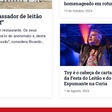
homenageado em rotu
15 de Outubro, 2024
sador de leitão
f”
m restaurante. Os seus
irá-lo do anonimato e, desta
issão”, considera Ricardo
Restaurante Mugasa, na
Toy é o cabeça de cart
da Festa do Leitão e do
Espumante na Curia
1 de Agosto, 2023