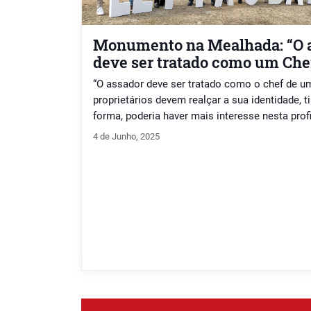
Monumento na Mealhada: “O as
deve ser tratado como um Che
“O assador deve ser tratado como o chef de u
proprietários devem realçar a sua identidade, t
forma, poderia haver mais interesse nesta prof
Nogueira, proprietário e assador de leitão no 
4 de Junho, 2025
Fogueira.