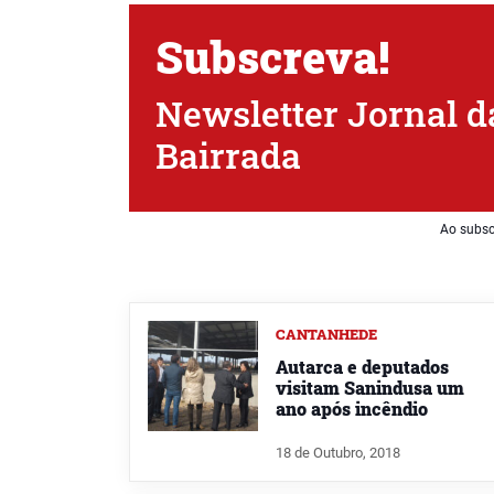
Subscreva!
Newsletter Jornal d
Bairrada
Ao subsc
CANTANHEDE
Autarca e deputados
visitam Sanindusa um
ano após incêndio
18 de Outubro, 2018