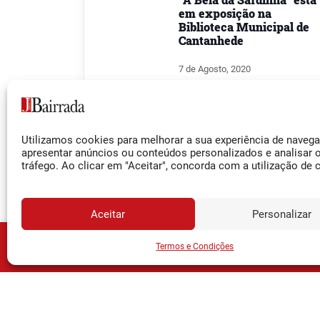
em exposição na
Biblioteca Municipal de
Cantanhede
7 de Agosto, 2020
ANADIA
Anadia: “ArtcomVida”
Utilizamos cookies para melhorar a sua experiência de naveg
apresentar anúncios ou conteúdos personalizados e analisar 
revela séniores
tráfego. Ao clicar em "Aceitar", concorda com a utilização de 
talentosos
1 de Novembro, 2019
Aceitar
Personalizar
JORNA
Assine o
Termos e Condições
VAGOS
Vagos: Entre flores, livros
e arte na Biblioteca João
Grave