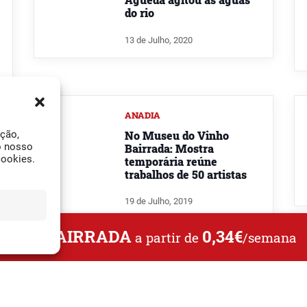
do rio
13 de Julho, 2020
ANADIA
No Museu do Vinho
ação,
o nosso
Bairrada: Mostra
cookies.
temporária reúne
trabalhos de 50 artistas
19 de Julho, 2019
L DA BAIRRADA
0,34€
a partir de
/semana
OLIVEIRA DO BAIRRO
Oliveira do Bairro mostra
dinâmica industrial e
agrícola através de Arte