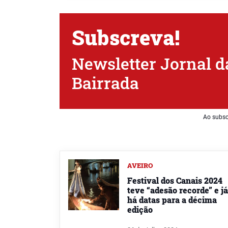
Subscreva!
Newsletter Jornal d
Bairrada
Ao subsc
AVEIRO
Festival dos Canais 2024
teve “adesão recorde” e já
há datas para a décima
edição