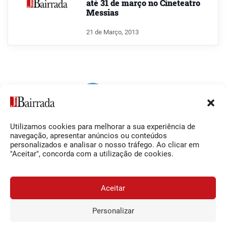
até 31 de março no Cineteatro
Messias
21 de Março, 2013
Utilizamos cookies para melhorar a sua experiência de
Siga-nos
O Jornal da Bairrada
navegação, apresentar anúncios ou conteúdos
personalizados e analisar o nosso tráfego. Ao clicar em
Facebook
Contactos
"Aceitar", concorda com a utilização de cookies.
Instagram
Ficha Técnica
YouTube
Estatuto Editorial
Aceitar
Termos e Condições
Personalizar
JORNAL DA BAIRRADA
Assine o
a