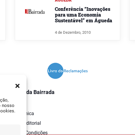
ÁGUEDA
Conferência “Inovações
para uma Economia
Sustentável” em Águeda
4 de Dezembro, 2010
O Jornal da Bairrada
ação,
Contactos
o nosso
cookies.
Ficha Técnica
Estatuto Editorial
Termos e Condições