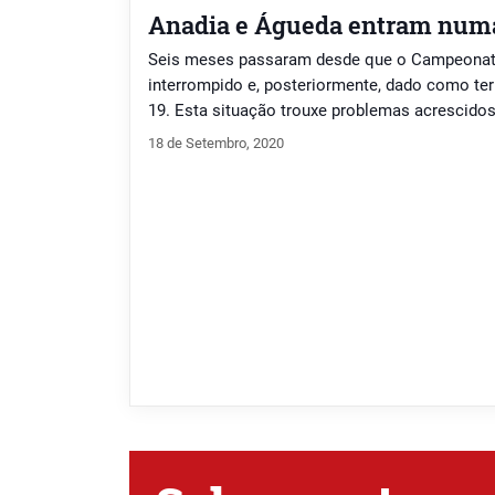
Anadia e Águeda entram numa
Seis meses passaram desde que o Campeonato
interrompido e, posteriormente, dado como ter
19. Esta situação trouxe problemas acrescidos
financeiramente. E para a nova época, na segu
18 de Setembro, 2020
vão continuar sem adeptos nos estádios e outr
clubes que investiram […]