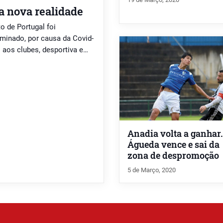
 nova realidade
 de Portugal foi
minado, por causa da Covid-
 aos clubes, desportiva e
nda vertente, os problemas
o tipo de receitas. Há
Anadia volta a ganhar.
Águeda vence e sai da
zona de despromoção
5 de Março, 2020